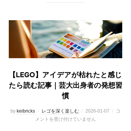
【LEGO】アイデアが枯れたと感じ
たら読む記事｜芸大出身者の発想習
慣
投
by
keibricks
レゴを深く楽しむ
2026-01-07
コ
稿
メントを受け付けていません
日: