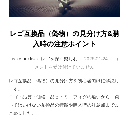
レゴ互換品（偽物）の見分け方&購
入時の注意ポイント
投
by
keibricks
レゴを深く楽しむ
2026-01-24
コ
稿
メントを受け付けていません
日:
レゴ互換品（偽物）の見分け方を初心者向けに解説し
ます。
ロゴ・品質・価格・品番・ミニフィグの違いから、買
ってはいけない互換品の特徴や購入時の注意点までま
とめました。