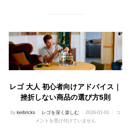
レゴ 大人 初心者向けアドバイス｜
挫折しない商品の選び方5則
投
by
keibricks
レゴを深く楽しむ
2026-01-01
コ
稿
メントを受け付けていません
日: