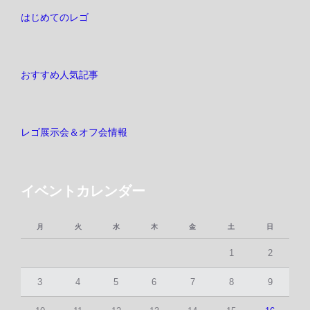
はじめてのレゴ
おすすめ人気記事
レゴ展示会＆オフ会情報
イベントカレンダー
月
火
水
木
金
土
日
1
2
3
4
5
6
7
8
9