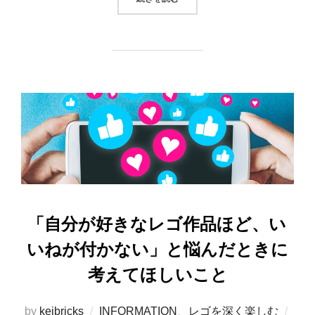
「自分が好きなレゴ作品ほど、い
いねが付かない」と悩んだときに
考えてほしいこと
投
by
keibricks
INFORMATION
、
レゴを深く楽しむ