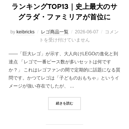
ランキングTOP13｜史上最大のサ
グラダ・ファミリアが首位に
投
by
keibricks
レゴ商品一覧
2026-06-07
コメン
稿
トを受け付けていません
日:
――「巨大レゴ」が示す、大人向けLEGOの進化と到
達点 「レゴで一番ピース数が多いセットは何です
か？」 これはレゴファンの間で定期的に話題になる質
問です。かつてレゴは「子どものおもちゃ」というイ
メージが強い存在でしたが、 …
“【2026年最新版】レゴのピース
続きを読む