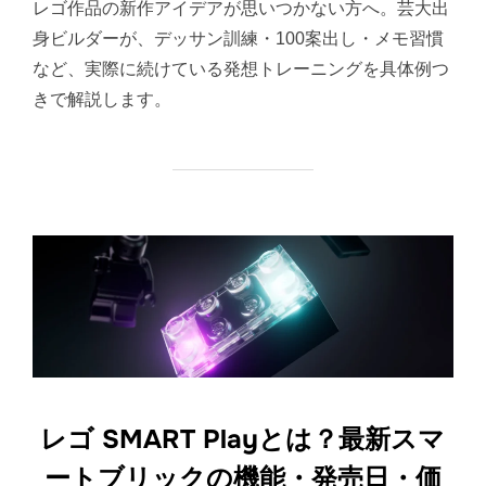
レゴ作品の新作アイデアが思いつかない方へ。芸大出
身ビルダーが、デッサン訓練・100案出し・メモ習慣
など、実際に続けている発想トレーニングを具体例つ
きで解説します。
レゴ SMART Playとは？最新スマ
ートブリックの機能・発売日・価