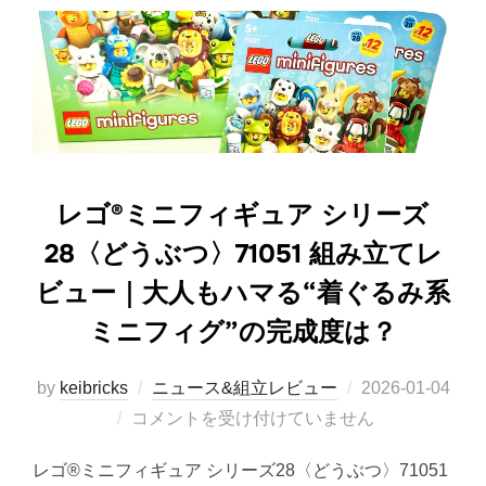
レゴ®ミニフィギュア シリーズ
28〈どうぶつ〉71051 組み立てレ
ビュー｜大人もハマる“着ぐるみ系
ミニフィグ”の完成度は？
投
by
keibricks
ニュース&組立レビュー
2026-01-04
稿
コメントを受け付けていません
日:
レゴ®ミニフィギュア シリーズ28〈どうぶつ〉71051