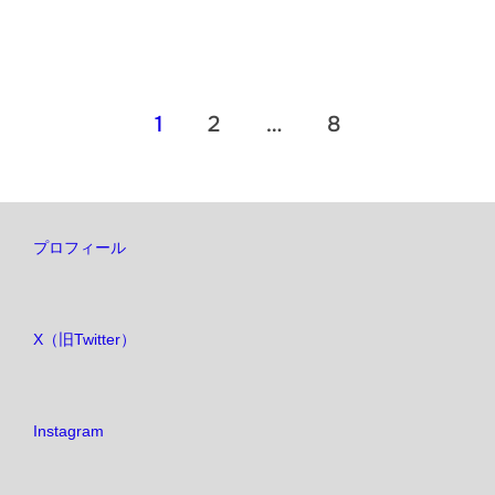
投
1
2
…
8
稿
の
プロフィール
ペ
ー
X（旧Twitter）
ジ
送
Instagram
り