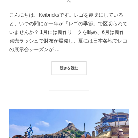
ん
日:
こんにちは、Keibricksです。レゴを趣味にしている
と、いつの間にか一年が「レゴの季節」で区切られて
いませんか？ 1月には新作リークを眺め、6月は新作
発売ラッシュで財布が爆発し、夏には日本各地でレゴ
の展示会シーズンが …
“【2026年最新版】レゴファン必
続きを読む