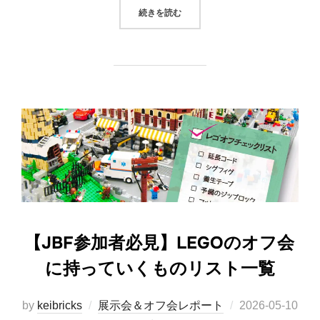
“レゴクリエイター視点で見るディズ
続きを読む
【JBF参加者必見】LEGOのオフ会
に持っていくものリスト一覧
投
by
keibricks
展示会＆オフ会レポート
2026-05-10