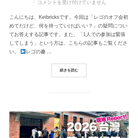
稿
コメントを受け付けていません
日:
こんにちは、Keibricksです。今回は「レゴのオフ会初
めてだけど、何を持っていけばいい？」の疑問につい
てお答えする記事です。また、「1人での参加は緊張
してしまう」という方は、こちらの記事もご覧くださ
い。
レゴの趣 …
“【JBF参加者必見】LEGOのオフ
続きを読む