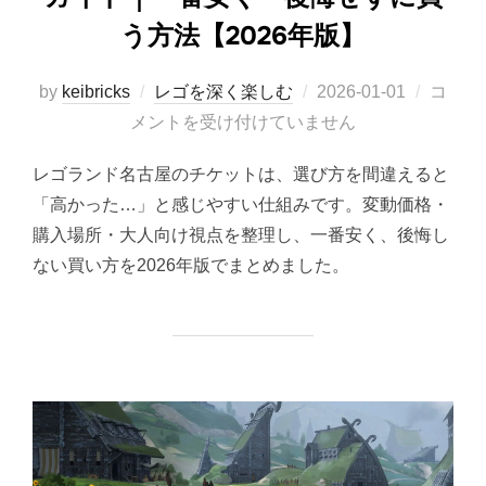
う方法【2026年版】
投
by
keibricks
レゴを深く楽しむ
2026-01-01
コ
稿
メントを受け付けていません
日:
レゴランド名古屋のチケットは、選び方を間違えると
「高かった…」と感じやすい仕組みです。変動価格・
購入場所・大人向け視点を整理し、一番安く、後悔し
ない買い方を2026年版でまとめました。