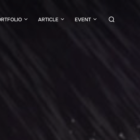
検
ORTFOLIO
ARTICLE
EVENT
索
対
象: