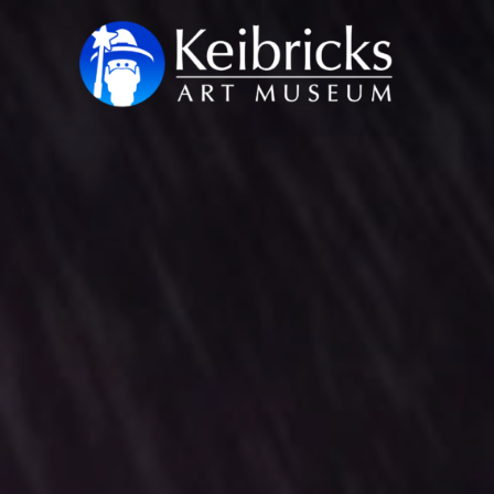
コ
ン
テ
ン
ツ
へ
ス
キ
ッ
プ