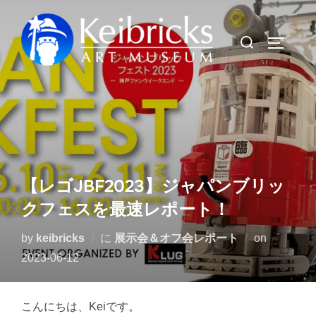
コ
ン
検
サイドバ
テ
索
ン
対
ツ
象:
へ
ス
キ
ッ
【レゴJBF2023】ジャパンブリッ
プ
クフェスを最速レポート！
投
by
keibricks
に
展示会＆オフ会レポート
on
稿
2023-06-12
日:
こんにちは、Keiです。