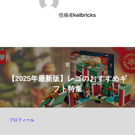
keibricks
投稿者
投
稿
前
前
ナ
【2025年最新版】レゴのおすすめギ
フト特集
ビ
ゲ
ー
プロフィール
シ