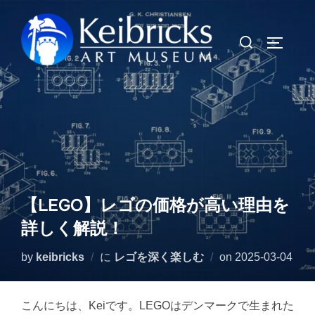
コ
ン
検
サイドバ
テ
索
ン
対
ツ
象:
へ
ス
キ
ッ
プ
【LEGO】レゴの価格が高い理由を
詳しく解説！
投
by
keibricks
に
レゴを深く楽しむ
on
2025-03-04
稿
日:
こんにちは、Keiです。LEGOはデンマークで生まれた