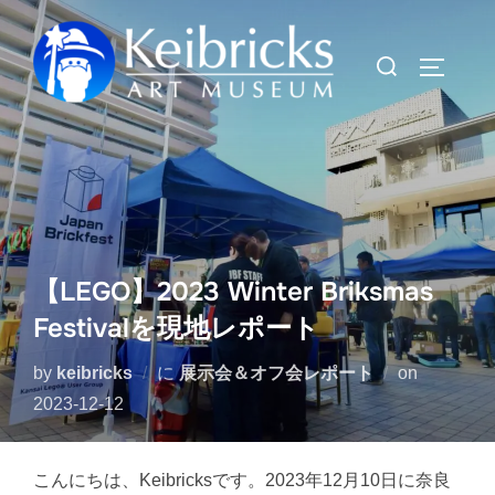
コ
ン
検
サイドバ
テ
索
ン
対
ツ
象:
へ
ス
キ
ッ
【LEGO】2023 Winter Briksmas
プ
Festivalを現地レポート
投
by
keibricks
に
展示会＆オフ会レポート
on
稿
2023-12-12
日:
こんにちは、Keibricksです。2023年12月10日に奈良