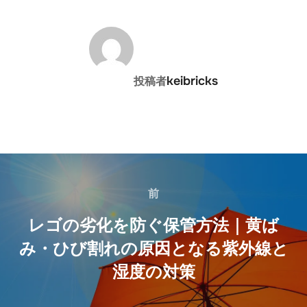
投稿者
keibricks
投稿者
投
稿
前
前
ナ
レゴの劣化を防ぐ保管方法｜黄ば
み・ひび割れの原因となる紫外線と
ビ
湿度の対策
ゲ