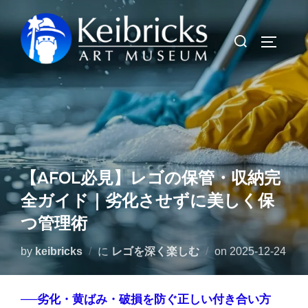
コ
ン
検
サイドバ
テ
索
ン
対
ツ
象:
へ
ス
キ
ッ
【AFOL必見】レゴの保管・収納完
プ
全ガイド｜劣化させずに美しく保
つ管理術
投
by
keibricks
に
レゴを深く楽しむ
on
2025-12-24
稿
日:
──劣化・黄ばみ・破損を防ぐ正しい付き合い方