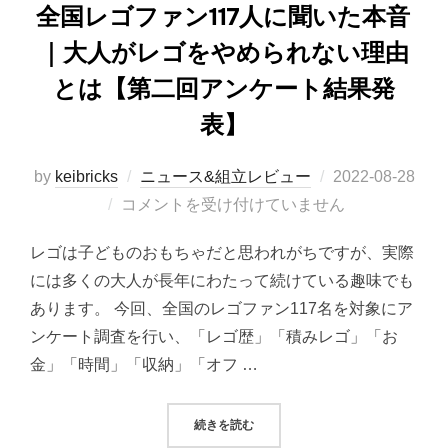
全国レゴファン117人に聞いた本音
｜大人がレゴをやめられない理由
とは【第二回アンケート結果発
表】
投
by
keibricks
ニュース&組立レビュー
2022-08-28
稿
コメントを受け付けていません
日:
レゴは子どものおもちゃだと思われがちですが、実際
には多くの大人が長年にわたって続けている趣味でも
あります。 今回、全国のレゴファン117名を対象にア
ンケート調査を行い、「レゴ歴」「積みレゴ」「お
金」「時間」「収納」「オフ …
“全国レゴファン117人に聞いた本
続きを読む