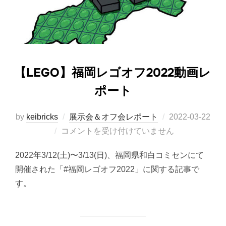
【LEGO】福岡レゴオフ2022動画レ
ポート
投
by
keibricks
展示会＆オフ会レポート
2022-03-22
稿
コメントを受け付けていません
日:
2022年3/12(土)〜3/13(日)、福岡県和白コミセンにて
開催された「#福岡レゴオフ2022」に関する記事で
す。