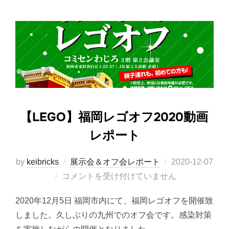
【LEGO】福岡レゴオフ2020動画
レポート
投
by
keibricks
展示会＆オフ会レポート
2020-12-07
稿
コメントを受け付けていません
日:
2020年12月5日 福岡市内にて、福岡レゴオフを開催致
しました。久しぶりの九州でのオフ会です。感染対策