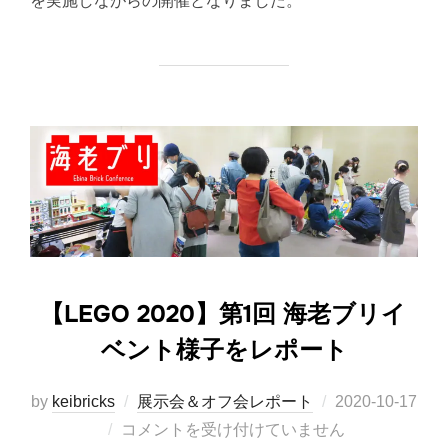
を実施しながらの開催となりました。
【LEGO 2020】第1回 海老ブリイ
ベント様子をレポート
投
by
keibricks
展示会＆オフ会レポート
2020-10-17
稿
コメントを受け付けていません