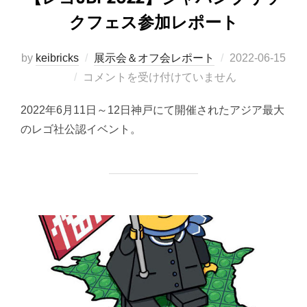
クフェス参加レポート
投
by
keibricks
展示会＆オフ会レポート
2022-06-15
稿
コメントを受け付けていません
日:
2022年6月11日～12日神戸にて開催されたアジア最大
のレゴ社公認イベント。