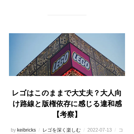
レゴはこのままで大丈夫？大人向
け路線と版権依存に感じる違和感
【考察】
投
by
keibricks
レゴを深く楽しむ
2022-07-13
コ