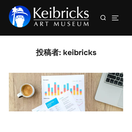
コ
ン
検
サイドバ
テ
索
ン
対
ツ
象:
へ
投稿者:
keibricks
ス
キ
ッ
プ