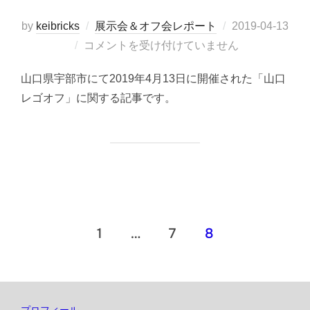
投
by
keibricks
展示会＆オフ会レポート
2019-04-13
稿
コメントを受け付けていません
日:
山口県宇部市にて2019年4月13日に開催された「山口
レゴオフ」に関する記事です。
投
1
…
7
8
稿
の