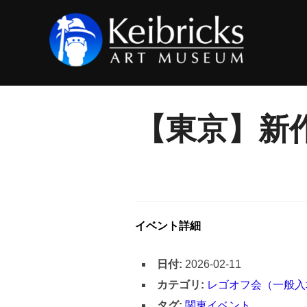
コ
ン
テ
ン
ツ
へ
【東京】新
ス
キ
ッ
プ
イベント詳細
日付:
2026-02-11
カテゴリ:
レゴオフ会（一般入
タグ:
関東イベント