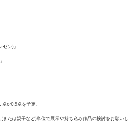
レゼン)」
)」
１卓or0.5卓を予定。
(または親子など)単位で展示や持ち込み作品の検討をお願い