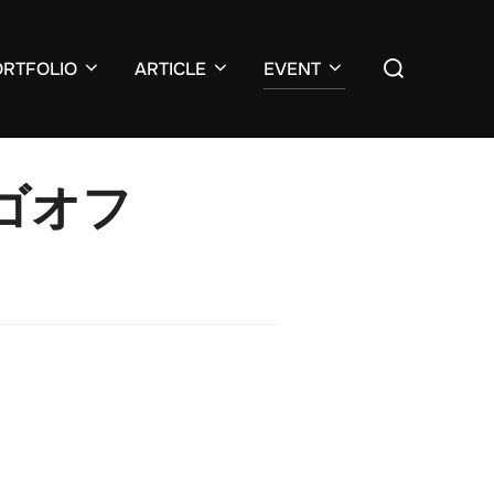
検
ORTFOLIO
ARTICLE
EVENT
索
対
象:
ゴオフ