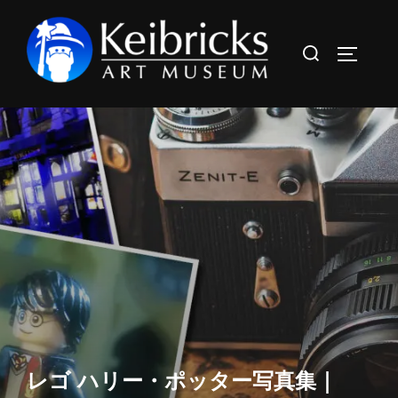
コ
ン
検
サイドバ
テ
索
ン
対
ツ
象:
へ
ス
キ
ッ
プ
レゴ ハリー・ポッター写真集｜