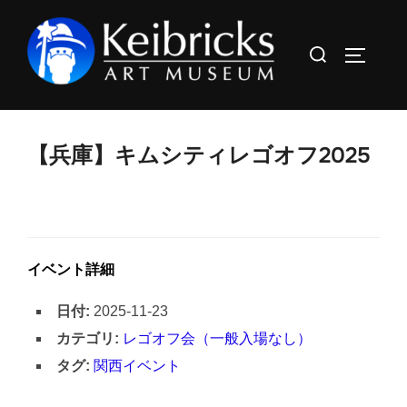
コ
ン
検
サイドバ
テ
索
ン
対
ツ
象:
へ
【兵庫】キムシティレゴオフ2025
ス
キ
ッ
プ
イベント詳細
日付:
2025-11-23
カテゴリ:
レゴオフ会（一般入場なし）
タグ:
関西イベント